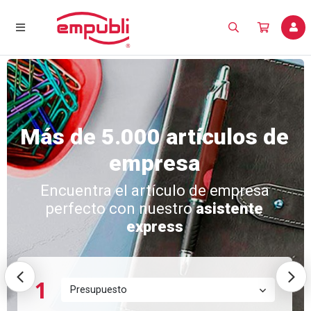
Más de 5.000 artículos de
empresa
Encuentra el artículo de empresa
perfecto con nuestro
asistente
express
1
Presupuesto